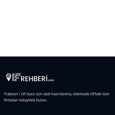
Trabzon / Of ilçesi için özel hazırlanmış sitemizde Of'taki tüm
firmaları kolaylıkla bulun.